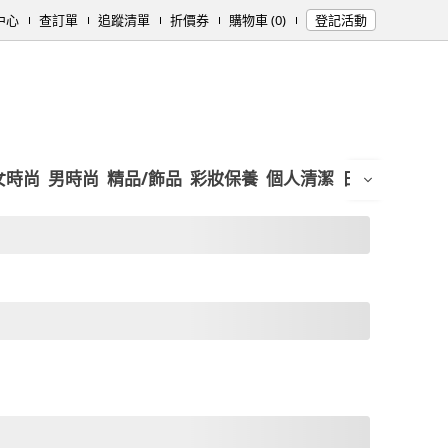
中心
查訂單
追蹤清單
折價券
購物車 (0)
登記活動
女時尚
男時尚
精品/飾品
彩妝保養
個人清潔
日用/紙品
母