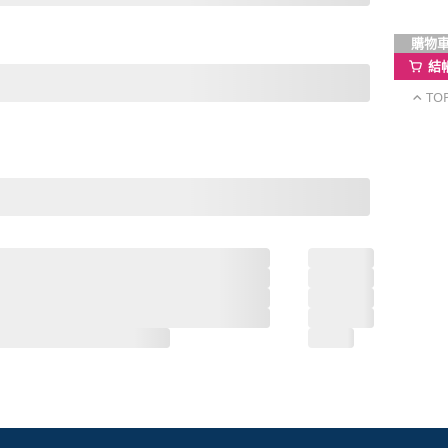
購物
結
TO